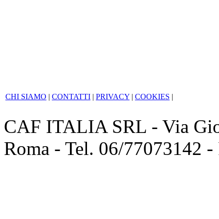
la parola dovrebbe passare 
� espresso in materia.
CHI SIAMO
|
CONTATTI
|
PRIVACY
|
COOKIES
|
CAF ITALIA SRL - Via Giov
Roma - Tel. 06/77073142 -