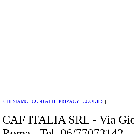
altro soggetto entro 90 
controlli e le verifiche 
dichiarati e sulla docume
irregolarità o perdita dei 
delle somme indebitamente 
CHI SIAMO
|
CONTATTI
|
PRIVACY
|
COOKIES
|
CAF ITALIA SRL - Via Giov
Roma - Tel. 06/77073142 -