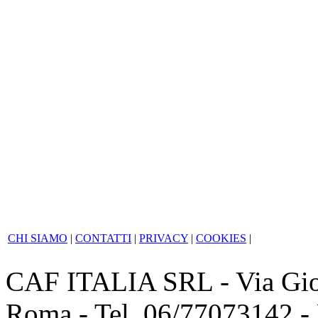
stata ritenuta non con
legittimità, ma irrilevante 
conseguenze sanzionato
corrette.
CHI SIAMO
|
CONTATTI
|
PRIVACY
|
COOKIES
|
CAF ITALIA SRL - Via Giov
Roma - Tel. 06/77073142 -