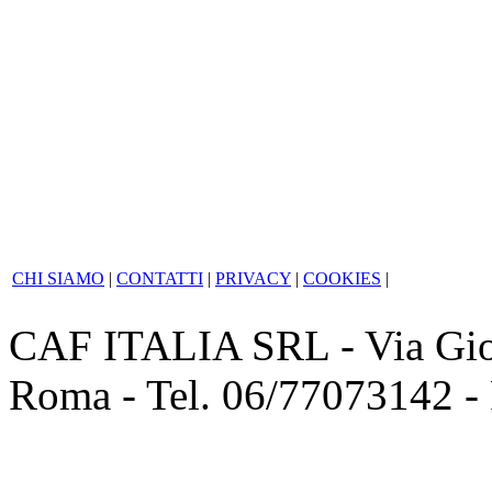
svolgimento in sé di qualsia
la sua natura, intensità e co
recupero ai fini della ripres
CHI SIAMO
|
CONTATTI
|
PRIVACY
|
COOKIES
|
CAF ITALIA SRL - Via Giov
Roma - Tel. 06/77073142 -