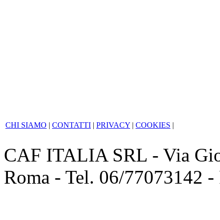
di sostegno reciproco e so
più ampia di regole, buon
diversi ambiti, dall'occupaz
CHI SIAMO
|
CONTATTI
|
PRIVACY
|
COOKIES
|
CAF ITALIA SRL - Via Giov
Roma - Tel. 06/77073142 -